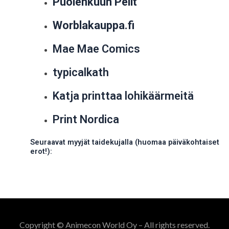
Puolenkuun Pelit
Worblakauppa.fi
Mae Mae Comics
typicalkath
Katja printtaa lohikäärmeitä
Print Nordica
Seuraavat myyjät taidekujalla (huomaa päiväkohtaiset
erot!):
Copyright © Animecon World Oy – All rights reserved.