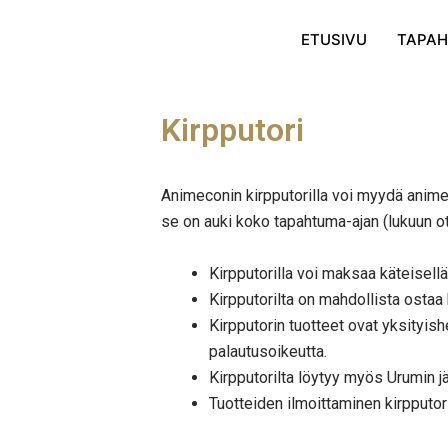
Skip
to
ETUSIVU
TAPA
content
Kirpputori
Animeconin kirpputorilla voi myydä animea,
se on auki koko tapahtuma-ajan (lukuun ot
Kirpputorilla voi maksaa käteisellä
Kirpputorilta on mahdollista osta
Kirpputorin tuotteet ovat yksityis
palautusoikeutta.
Kirpputorilta löytyy myös Urumin j
Tuotteiden ilmoittaminen kirpputori