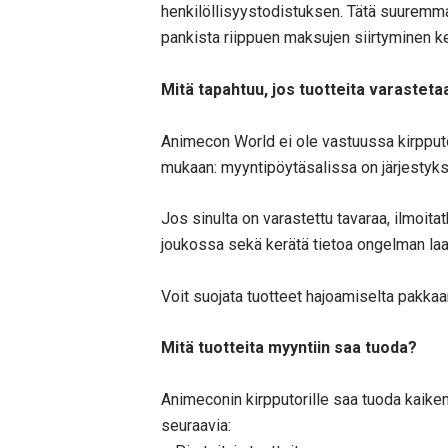
henkilöllisyystodistuksen. Tätä suuremmat 
pankista riippuen maksujen siirtyminen k
Mitä tapahtuu, jos tuotteita varasteta
Animecon World ei ole vastuussa kirpput
mukaan: myyntipöytäsalissa on järjestyksen
Jos sinulta on varastettu tavaraa, ilmoit
joukossa sekä kerätä tietoa ongelman laaj
Voit suojata tuotteet hajoamiselta pakkaa
Mitä tuotteita myyntiin saa tuoda?
Animeconin kirpputorille saa tuoda kaikenla
seuraavia: