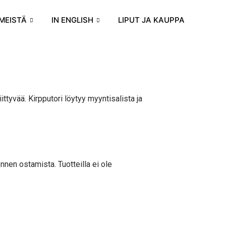
MEISTÄ
IN ENGLISH
LIPUT JA KAUPPA
ttyvää. Kirpputori löytyy myyntisalista ja
nnen ostamista. Tuotteilla ei ole