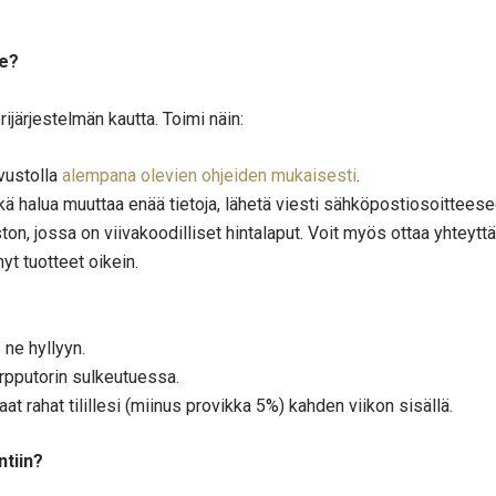
le?
ijärjestelmän kautta. Toimi näin:
vustolla
alempana olevien ohjeiden mukaisesti
.
etkä halua muuttaa enää tietoja, lähetä viesti sähköpostiosoitte
n, jossa on viivakoodilliset hintalaput. Voit myös ottaa yhteyttä
yt tuotteet oikein.
 ne hyllyyn.
rpputorin sulkeutuessa.
at rahat tilillesi (miinus provikka 5%) kahden viikon sisällä.
ntiin?