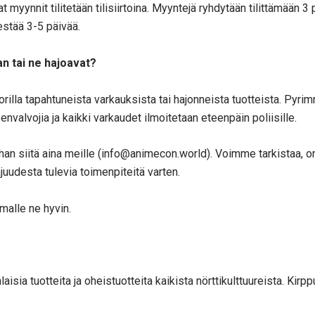
myynnit tilitetään tilisiirtoina. Myyntejä ryhdytään tilittämään 
estää 3-5 päivää.
an tai ne hajoavat?
orilla tapahtuneista varkauksista tai hajonneista tuotteista. P
valvojia ja kaikki varkaudet ilmoitetaan eteenpäin poliisille.
athan siitä aina meille (info@animecon.world). Voimme tarkistaa, o
uudesta tulevia toimenpiteitä varten.
malle ne hyvin.
isia tuotteita ja oheistuotteita kaikista nörttikulttuureista. Kirp