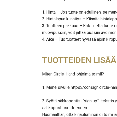
1. Hinta – Jos tuote on edullinen, se m
2. Hintalapun kiinnitys – Kiinnitä hintalapp
3. Tuotteen pakkaus – Katso, että tuote on
muovipussiin, voit jättää pussiin avoimen
4. Aika – Tuo tuotteet hyvissä ajoin kirpput
TUOTTEIDEN LISÄÄ
Miten Circle-Hand-ohjelma toimii?
1. Mene sivulle https://consign.circle-h
2. Syötä sähköpostisi ”sign up” -tekstin 
sähköpostiosoitteeseen.
Huomaathan, että kirjautuminen ei toimi ja