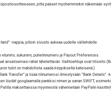
hköpostiosoitteeseen, jotta pääset myöhemminkin näkemään syött
Hand” -nappia, jolloin sivusto aukeaa uudelle välilehdelle.
vain etunimi, sukunimi, puhelinnumero ja Payout Preferences.
t ansaitsemasi rahat lähetettävän. Vaihtoehtoja ovat tilisiirto (
euron tulot on mahdollista saada kirppikseltä käteisenä.)
tse “Bank Transfer” ja lisää tilinumerosi ilmestyvään ”Bank Details
n löydät googlaamalla pankkisi nimen ja sanan SWIFT, esimerki
ayPalilla maksettaessa myynneistä vähennetään PayPalin käsitte