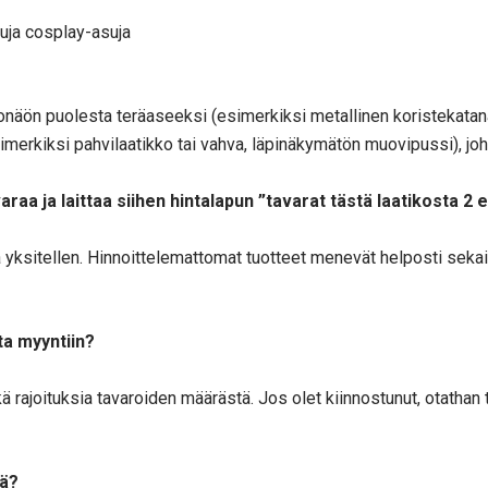
tuja cosplay-asuja
näön puolesta teräaseeksi (esimerkiksi metallinen koristekatana)
esimerkiksi pahvilaatikko tai vahva, läpinäkymätön muovipussi), j
araa ja laittaa siihen hintalapun ”tavarat tästä laatikosta 2
lla yksitellen. Hinnoittelemattomat tuotteet menevät helposti seka
ta myyntiin?
ekä rajoituksia tavaroiden määrästä. Jos olet kiinnostunut, otathan 
iä?