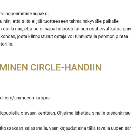
enee nopeammin kaupaksi.
u niin, että siitä ei jää tuotteeseen tahraa näkyvälle paikalle.
 esillä niin, että se ei hajoa helposti tai sen osat eivät katoa p
 kohdan, josta kiinnostunut ostaja voi tunnustella pehmon pintaa.
orille.
MINEN CIRCLE-HANDIIN
and.com/animecon-kirppis
yläpuolella olevaan kenttään. Ohjelma lähettää sinulle sisäänkirja
tkossakaan salasanalla, vaan kirjaudut aina tällä tavalla uuden säh