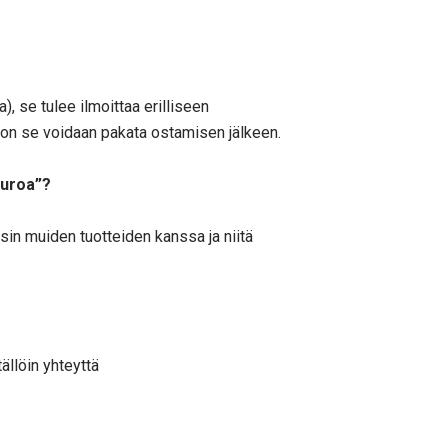
, se tulee ilmoittaa erilliseen
ohon se voidaan pakata ostamisen jälkeen.
 euroa”?
isin muiden tuotteiden kanssa ja niitä
tällöin yhteyttä