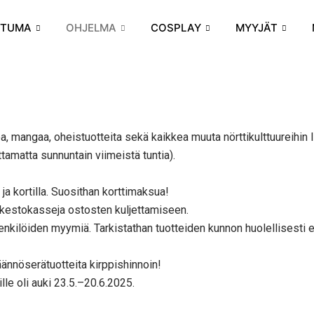
HTUMA
OHJELMA
COSPLAY
MYYJÄT
 mangaa, oheistuotteita sekä kaikkea muuta nörttikulttuureihin lii
tamatta sunnuntain viimeistä tuntia).
 ja kortilla. Suosithan korttimaksua!
a kestokasseja ostosten kuljettamiseen.
henkilöiden myymiä. Tarkistathan tuotteiden kunnon huolellisesti e
äännöserätuotteita kirppishinnoin!
lle oli auki 23.5.–20.6.2025.