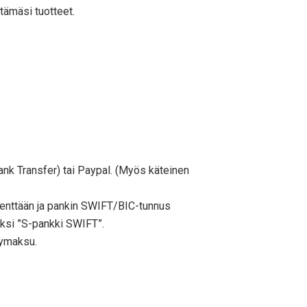
ämäsi tuotteet.
Bank Transfer) tai Paypal. (Myös käteinen
” -kenttään ja pankin SWIFT/BIC-tunnus
ksi ”S-pankki SWIFT”.
lymaksu.