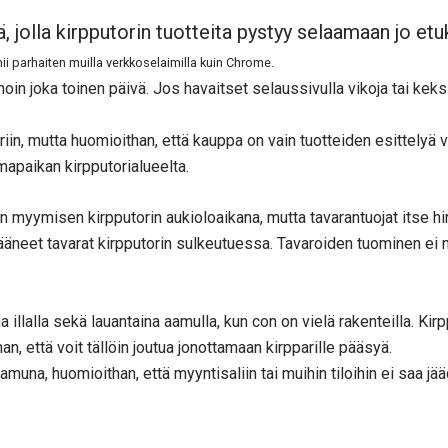
 jolla kirpputorin tuotteita pystyy selaamaan jo et
ii parhaiten muilla verkkoselaimilla kuin Chrome.
noin joka toinen päivä. Jos havaitset selaussivulla vikoja tai keks
iin, mutta huomioithan, että kauppa on vain tuotteiden esittelyä var
umapaikan kirpputorialueelta.
 myymisen kirpputorin aukioloaikana, mutta tavarantuojat itse hin
ääneet tavarat kirpputorin sulkeutuessa. Tavaroiden tuominen ei
na illalla sekä lauantaina aamulla, kun con on vielä rakenteilla. Ki
n, että voit tällöin joutua jonottamaan kirpparille pääsyä.
aamuna, huomioithan, että myyntisaliin tai muihin tiloihin ei saa jä