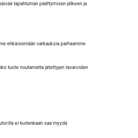
3 päivää tapahtuman päättymisen jälkeen ja
yrimme ehkäisemään varkauksia parhaamme
nko tuote noutamatta jätettyjen tavaroiden
putorilla ei kuitenkaan saa myydä