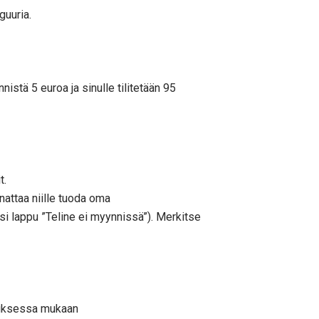
guuria.
istä 5 euroa ja sinulle tilitetään 95
t.
nnattaa niille tuoda oma
ksi lappu ”Teline ei myynnissä”). Merkitse
pauksessa mukaan