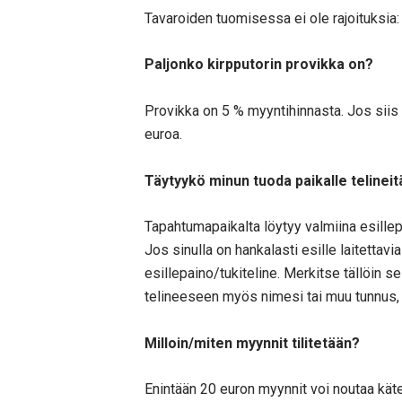
Tavaroiden tuomisessa ei ole rajoituksia:
Paljonko kirpputorin provikka on?
Provikka on 5 % myyntihinnasta. Jos siis m
euroa.
Täytyykö minun tuoda paikalle telinei
Tapahtumapaikalta löytyy valmiina esillepan
Jos sinulla on hankalasti esille laitettavi
esillepaino/tukiteline. Merkitse tällöin 
telineeseen myös nimesi tai muu tunnus, 
Milloin/miten myynnit tilitetään?
Enintään 20 euron myynnit voi noutaa kät