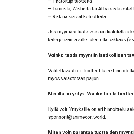
– Piratoituja tuotteita
– Temusta, Wishistä tai Alibabasta ostet
– Rikkinäisiä sähkötuotteita
Jos myymäsi tuote voidaan luokitella ulko
kategoriaan ja sille tulee olla pakkaus (
Voinko tuoda myyntiin laatikollisen tav
Valitettavasti ei. Tuotteet tulee hinnoite
myös varastetaan paljon.
Minulla on yritys. Voinko tuoda tuottei
Kyllä voit. Yrityksille on eri hinnoittelu s
sponsorit@animecon.world.
Miten voin parantaa tuotteiden myynt