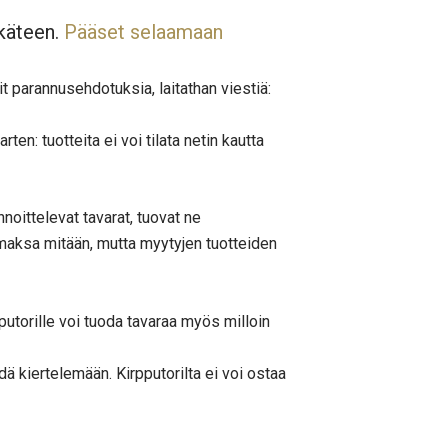
ukäteen.
Pääset selaamaan
it parannusehdotuksia, laitathan viestiä:
ten: tuotteita ei voi tilata netin kautta
noittelevat tavarat, tuovat ne
 maksa mitään, mutta myytyjen tuotteiden
rpputorille voi tuoda tavaraa myös milloin
ädä kiertelemään. Kirpputorilta ei voi ostaa