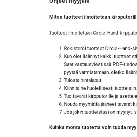
Ohjeet myyjille
Miten tuotteet ilmoitetaan kirpputoril
Tuotteet ilmoitetaan Circle-Hand-kirpputor
Rekisteröi tuotteet Circle-Hand-si
Kun olet lisännyt kaikki tuotteet 
Saat vastausviestissä PDF-tiedosto
pyytää varmistamaan, oletko lisänn
Tulosta hintalaput.
Kiinnitä ne huolellisesti tuotteisiin.
Tuo tavarat kirpputorille ja asettele
Nouda myymättä jääneet tavarat ki
Jos jokin tuotteistasi on myynyt, sa
Kuinka monta tuotetta voin tuoda myy