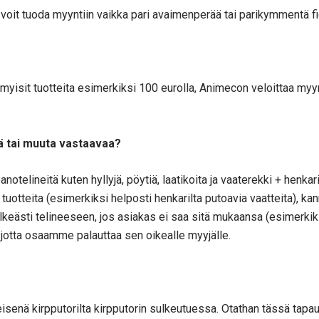
 voit tuoda myyntiin vaikka pari avaimenperää tai parikymmentä fi
yisit tuotteita esimerkiksi 100 eurolla, Animecon veloittaa myynn
tä tai muuta vastaavaa?
otelineitä kuten hyllyjä, pöytiä, laatikoita ja vaaterekki + henkari
a tuotteita (esimerkiksi helposti henkarilta putoavia vaatteita), ka
selkeästi telineeseen, jos asiakas ei saa sitä mukaansa (esimerki
jotta osaamme palauttaa sen oikealle myyjälle.
eisenä kirpputorilta kirpputorin sulkeutuessa. Otathan tässä ta