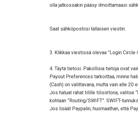
olla jatkossakin pääsy ilmoittamaasi sä
Saat sähköpostiisi tällaisen viestin:
3. Klikkaa viestissä olevaa ”Login Circle-
4. Täytä tietosi. Pakollisia tietoja ovat 
Payout Preferences tarkoittaa, minne halua
(Cash) on valittavana, mutta vain alle 20 
Jos haluat rahat tilille tilisiirtona, vali
kohtaan ”Routing/SWIFT”. SWIFT-tunnukse
Jos lisäät Paypalin, huomaathan, että P