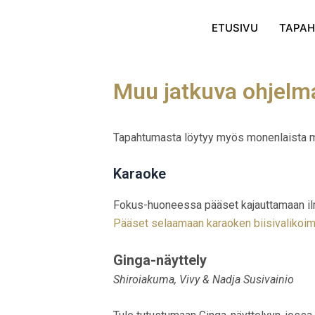
Skip
to
ETUSIVU
TAPA
content
Muu jatkuva ohjelm
Tapahtumasta löytyy myös monenlaista mu
Karaoke
Fokus-huoneessa pääset kajauttamaan il
Pääset selaamaan karaoken biisivalikoim
Ginga-näyttely
Shiroiakuma, Vivy & Nadja Susivainio