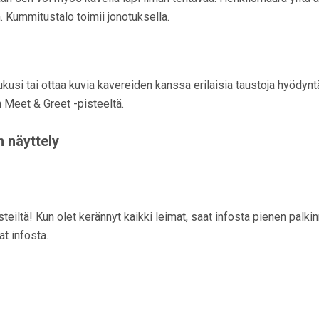
 Kummitustalo toimii jonotuksella.
kusi tai ottaa kuvia kavereiden kanssa erilaisia taustoja hyödyn
Meet & Greet -pisteeltä.
 näyttely
isteiltä! Kun olet kerännyt kaikki leimat, saat infosta pienen palki
t infosta.