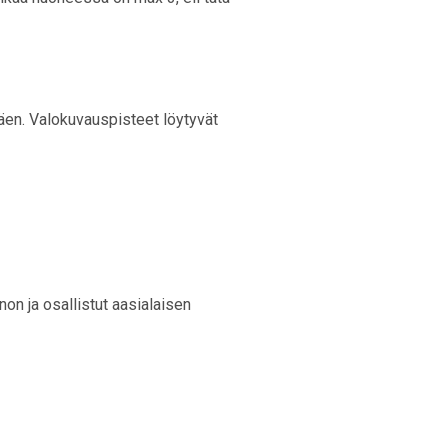
täen. Valokuvauspisteet löytyvät
nnon ja osallistut aasialaisen