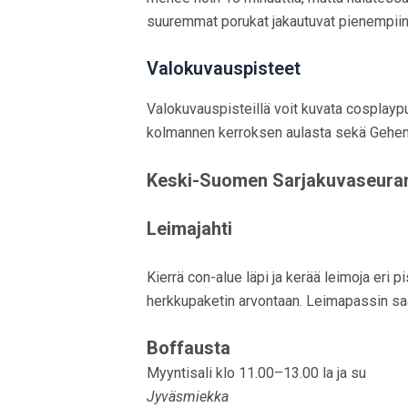
suuremmat porukat jakautuvat pienempiin.
Valokuvauspisteet
Valokuvauspisteillä voit kuvata cosplaypu
kolmannen kerroksen aulasta sekä Gehen 
Keski-Suomen Sarjakuvaseuran
Leimajahti
Kierrä con-alue läpi ja kerää leimoja eri p
herkkupaketin arvontaan. Leimapassin saa
Boffausta
Myyntisali klo 11.00–13.00 la ja su
Jyväsmiekka