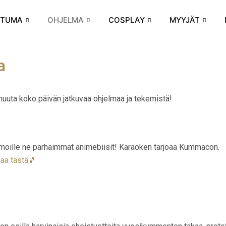
HTUMA
OHJELMA
COSPLAY
MYYJÄT
a
uta koko päivän jatkuvaa ohjelmaa ja tekemistä!
moille ne parhaimmat animebiisit! Karaoken tarjoaa Kummacon.
aa tästä🎵