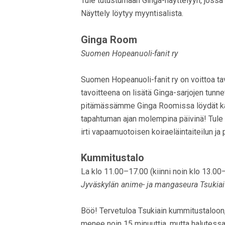
Tule tutustumaan Ginga-näyttelyyn, jossa 
Näyttely löytyy myyntisalista.
Ginga Room
Suomen Hopeanuoli-fanit ry
Suomen Hopeanuoli-fanit ry on voittoa ta
tavoitteena on lisätä Ginga-sarjojen tun
pitämässämme Ginga Roomissa löydät kan
tapahtuman ajan molempina päivinä! Tul
irti vapaamuotoisen koiraeläintaiteilun ja
Kummitustalo
La klo 11.00–17.00 (kiinni noin klo 13.0
Jyväskylän anime- ja mangaseura Tsukiai
Böö! Tervetuloa Tsukiain kummitustaloon,
menee noin 15 minuuttia, mutta halutessa