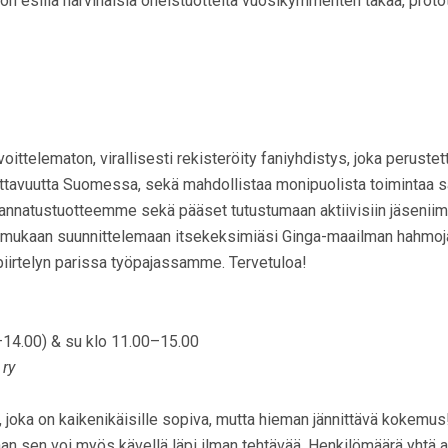
on esillä harvinaisia oheistuotteita vuosikymmenten takaa, proto
voittelematon, virallisesti rekisteröity faniyhdistys, joka peru
nettavuutta Suomessa, sekä mahdollistaa monipuolista toimintaa 
natustuotteemme sekä pääset tutustumaan aktiivisiin jäsenii
e mukaan suunnittelemaan itsekeksimiäsi Ginga-maailman hahmoj
 piirtelyn parissa työpajassamme. Tervetuloa!
0–14.00) & su klo 11.00–15.00
 ry
 joka on kaikenikäisille sopiva, mutta hieman jännittävä kokemu
an sen voi myös kävellä läpi ilman tehtävää. Henkilömäärä yhtä a