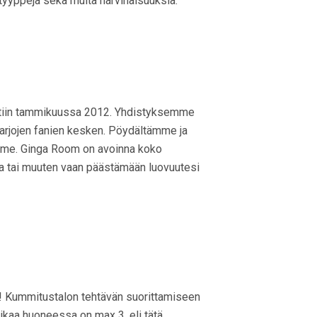
tyyppejä sekä muita harvinaisuuksia.
stettiin tammikuussa 2012. Yhdistyksemme
sarjojen fanien kesken. Pöydältämme ja
mme. Ginga Room on avoinna koko
a tai muuten vaan päästämään luovuutesi
s! Kummitustalon tehtävän suorittamiseen
ikaa huoneessa on max 3, eli tätä