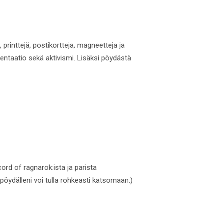
printtejä, postikortteja, magneetteja ja
sentaatio sekä aktivismi. Lisäksi pöydästä
rd of ragnarok:ista ja parista
 pöydälleni voi tulla rohkeasti katsomaan:)