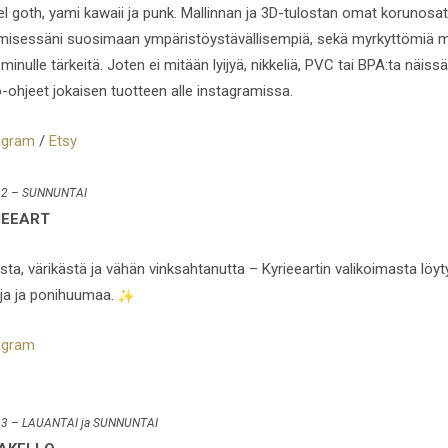
el goth, yami kawaii ja punk. Mallinnan ja 3D-tulostan omat korunosa
misessäni suosimaan ympäristöystävällisempiä, sekä myrkyttömiä mate
minulle tärkeitä. Joten ei mitään lyijyä, nikkeliä, PVC tai BPA:ta näi
o-ohjeet jokaisen tuotteen alle instagramissa.
agram
/
Etsy
 2 – SUNNUNTAI
IEEART
sta, värikästä ja vähän vinksahtanutta – Kyrieeartin valikoimasta löyt
oja ja ponihuumaa.
agram
 3 – LAUANTAI ja SUNNUNTAI