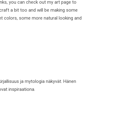
 inks, you can check out my art page to
o craft a bit too and will be making some
t colors, some more natural looking and
 kirjallisuus ja mytologia näkyvät. Hänen
ovat inspiraationa.