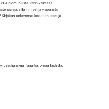
t PLA biomuovista. Pyrin kaikessa
riaaleja, sillä ihmiset ja ympäristö
ssä! Kirjoitan tarkemmat koostumukset ja
yy pelicharmeja, fanartia, omaa taidetta,