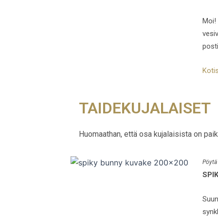
Moi!
vesi
posti
Kotis
TAIDEKUJALAISET
Huomaathan, että osa kujalaisista on paika
Pöytä
SPI
Suun
synk