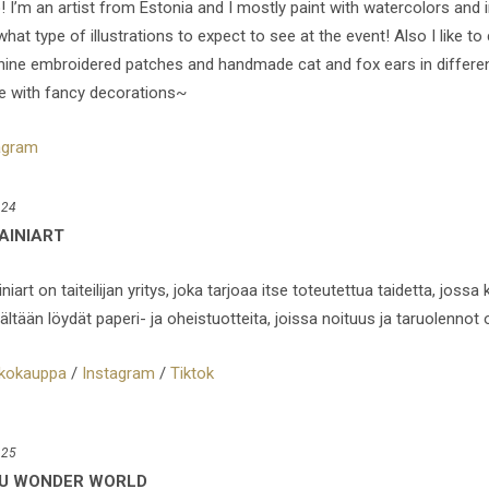
o! I’m an artist from Estonia and I mostly paint with watercolors and
hat type of illustrations to expect to see at the event! Also I like t
ine embroidered patches and handmade cat and fox ears in differen
 with fancy decorations~
agram
 24
AINIART
niart on taiteilijan yritys, joka tarjoaa itse toteutettua taidetta, jossa
ltään löydät paperi- ja oheistuotteita, joissa noituus ja taruolennot 
kokauppa
/
Instagram
/
Tiktok
 25
U WONDER WORLD