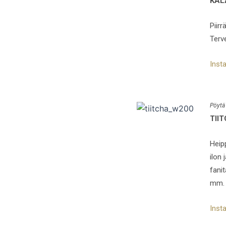
KAL
Piirr
Terv
Inst
Pöytä
TII
Heipp
ilon
fani
mm. p
Inst