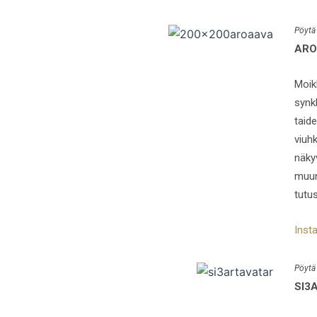
Pöytä
ARO
Moikk
synk
taide
viuh
näky
muun
tutu
Inst
Pöytä
SI3