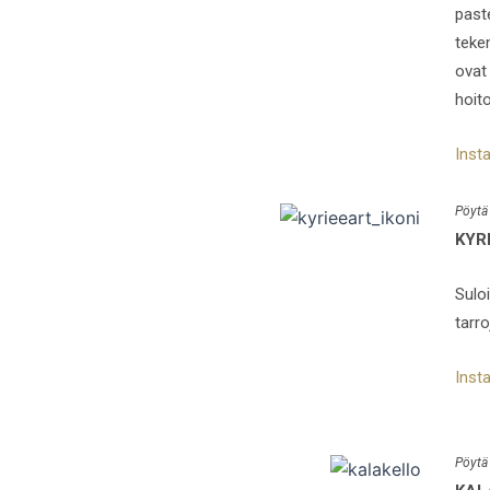
past
teke
ovat 
hoit
Inst
Pöytä
KYR
Suloi
tarr
Inst
Pöytä