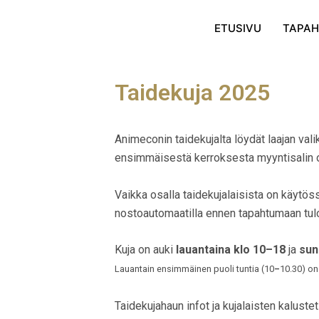
Skip
to
ETUSIVU
TAPA
content
Taidekuja 2025
Animeconin taidekujalta löydät laajan valik
ensimmäisestä kerroksesta myyntisalin 
Vaikka osalla taidekujalaisista on käytös
nostoautomaatilla ennen tapahtumaan tul
Kuja on auki
lauantaina
klo 10–
18
ja
sun
Lauantain ensimmäinen puoli tuntia (10
–
10.30) on 
Taidekujahaun infot ja kujalaisten kaluste