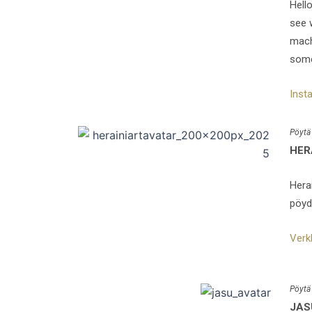
Hell
see w
mach
some
Inst
Pöytä
HER
Herai
pöydä
Verk
Pöytä
JAS