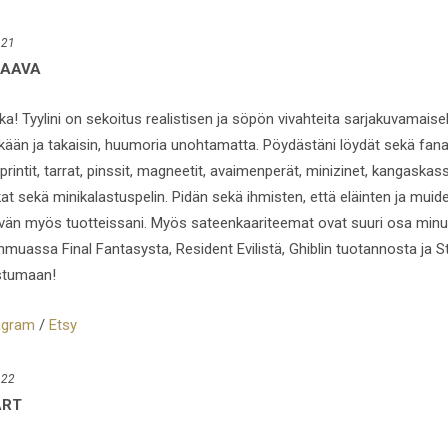
 21
AAVA
a! Tyylini on sekoitus realistisen ja söpön vivahteita sarjakuvamaisell
kään ja takaisin, huumoria unohtamatta. Pöydästäni löydät sekä fanart
printit, tarrat, pinssit, magneetit, avaimenperät, minizinet, kangaskass
kat sekä minikalastuspelin. Pidän sekä ihmisten, että eläinten ja mui
vän myös tuotteissani. Myös sateenkaariteemat ovat suuri osa minua
muassa Final Fantasysta, Resident Evilistä, Ghiblin tuotannosta ja St
stumaan!
agram
/
Etsy
 22
ART