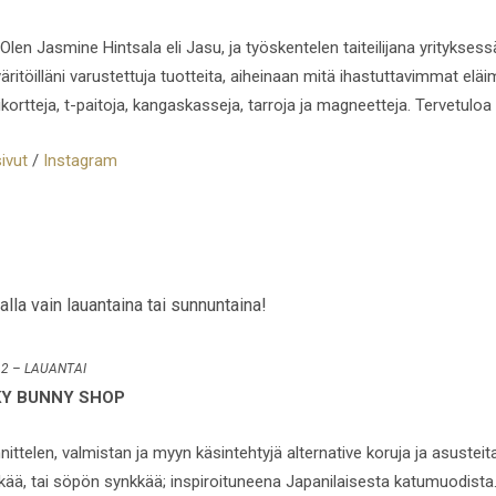
 Olen Jasmine Hintsala eli Jasu, ja työskentelen taiteilijana yritykse
väritöilläni varustettuja tuotteita, aiheinaan mitä ihastuttavimmat e
kortteja, t-paitoja, kangaskasseja, tarroja ja magneetteja. Tervetuloa 
ivut
/
Instagram
lla vain lauantaina tai sunnuntaina!
 2 – LAUANTAI
KY BUNNY SHOP
nittelen, valmistan ja myyn käsintehtyjä alternative koruja ja asustei
kää, tai söpön synkkää; inspiroituneena Japanilaisesta katumuodist