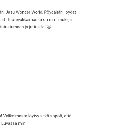
ssäni Jasu Wonder World. Pöydältäni löydät
läimet. Tuotevalikoimassa on mm. mukeja,
tutustumaan ja juttusille! 🙂
ta! Valikoimasta löytyy sekä söpöä, että
a. Luvassa mm.