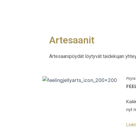
Artesaanit
Artesaanipöydät löytyvät taidekujan yhtey
Pöytä
FEE
Kaik
nyt 
Link