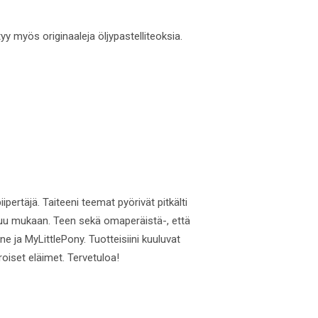
yy myös originaaleja öljypastelliteoksia.
iipertäjä. Taiteeni teemat pyörivät pitkälti
tuu mukaan. Teen sekä omaperäistä-, että
e ja MyLittlePony. Tuotteisiini kuuluvat
roiset eläimet. Tervetuloa!