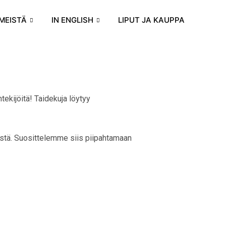
MEISTÄ
IN ENGLISH
LIPUT JA KAUPPA
ntekijöitä! Taidekuja löytyy
eistä. Suosittelemme siis piipahtamaan