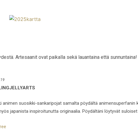
destä. Artesaanit ovat paikalla sekä lauantaina että sunnuntaina!
 19
LINGJELLYARTS
ki animen suosikki-sankaripojat samalta pöydältä animensuperfanin ky
myös japanista inspiroitunutta originaalia. Pöydältäni löytyvät sulois
tree