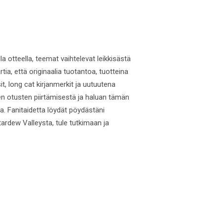
a otteella, teemat vaihtelevat leikkisästä
ia, että originaalia tuotantoa, tuotteina
it, long cat kirjanmerkit ja uutuutena
den otusten piirtämisestä ja haluan tämän
. Fanitaidetta löydät pöydästäni
ardew Valleysta, tule tutkimaan ja