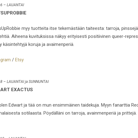
 6 – LAUANTAI
SUPROBBIE
UpRobbie myy tuotteita itse tekemästään taiteesta: tarroja, pinssejä, 
ehtiä. Aiheena kuvituksissa näkyy erityisesti positiivinen queer-repre
y käsintehtyjä koruja ja avaimenperiä.
agram
/
Etsy
 8 – LAUANTAI ja SUNNUNTAI
ART EXACTUS
olen Edwart ja tää on mun ensimmäinen taidekuja. Myyn fanarttia Reco
laisesta sotilaasta. Pöydälläni on tarroja, avainmenperiä ja prittejä.