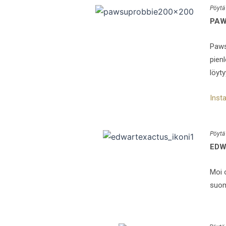
Pöytä
PAW
Paws
pienl
löyty
Inst
Pöytä
EDW
Moi 
suoma