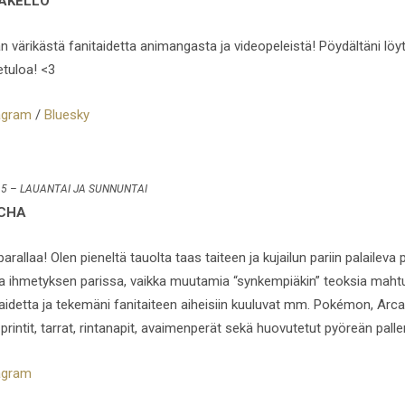
AKELLO
än värikästä fanitaidetta animangasta ja videopeleistä! Pöydältäni löyt
etuloa! <3
agram
/
Bluesky
 5 – LAUANTAI JA SUNNUNTAI
TCHA
arallaa! Olen pieneltä tauolta taas taiteen ja kujailun pariin palaileva p
 ja ihmetyksen parissa, vaikka muutamia “synkempiäkin” teoksia mah
taidetta ja tekemäni fanitaiteen aiheisiin kuuluvat mm. Pokémon, Arcan
rintit, tarrat, rintanapit, avaimenperät sekä huovutetut pyöreän palle
agram