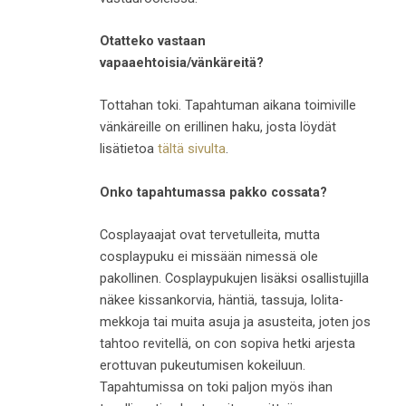
Otatteko vastaan
vapaaehtoisia/vänkäreitä?
Tottahan toki. Tapahtuman aikana toimiville
vänkäreille on erillinen haku, josta löydät
lisätietoa
tältä sivulta
.
Onko tapahtumassa pakko cossata?
Cosplayaajat ovat tervetulleita, mutta
cosplaypuku ei missään nimessä ole
pakollinen. Cosplaypukujen lisäksi osallistujilla
näkee kissankorvia, häntiä, tassuja, lolita-
mekkoja tai muita asuja ja asusteita, joten jos
tahtoo revitellä, on con sopiva hetki arjesta
erottuvan pukeutumisen kokeiluun.
Tapahtumissa on toki paljon myös ihan