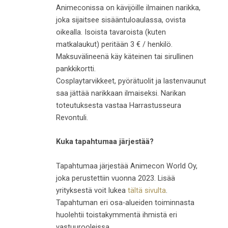
Animeconissa on kävijöille ilmainen narikka,
joka sijaitsee sisääntuloaulassa, ovista
oikealla. Isoista tavaroista (kuten
matkalaukut) peritään 3 € / henkilö.
Maksuvälineenä käy käteinen tai sirullinen
pankkikortti.
Cosplaytarvikkeet, pyörätuolit ja lastenvaunut
saa jättää narikkaan ilmaiseksi. Narikan
toteutuksesta vastaa Harrastusseura
Revontuli.
Kuka tapahtumaa järjestää?
Tapahtumaa järjestää Animecon World Oy,
joka perustettiin vuonna 2023. Lisää
yrityksestä voit lukea
tältä sivulta
.
Tapahtuman eri osa-alueiden toiminnasta
huolehtii toistakymmentä ihmistä eri
vastuurooleissa.