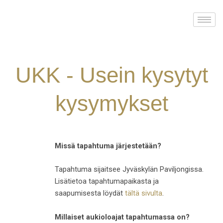
Skip
to
content
UKK - Usein kysytyt
kysymykset
Missä tapahtuma järjestetään?
Tapahtuma sijaitsee Jyväskylän Paviljongissa.
Lisätietoa tapahtumapaikasta ja
saapumisesta löydät
tältä sivulta
.
Millaiset aukioloajat tapahtumassa on?