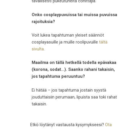
tavallisesti pukeutuneita conittajia.
Onko cosplaypuvuissa tai muissa puvuissa
rajoituksia?
Voit lukea tapahtuman yleiset säännöt
cosplayasuille ja muille roolipuvuille
tältä
sivulta
.
Maailma on tällä hetkellä todella epävakaa
(korona, sodat…). Saanko rahani takaisin,
jos tapahtuma peruuntuu?
Ei hätää – jos tapahtuma jostain syystä
jouduttaisiin perumaan, lipuista saa toki rahat
takaisin.
Etkö löytänyt vastausta kysymykseesi?
Ota