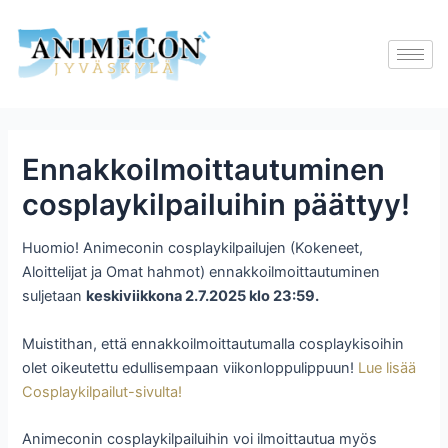
Skip
to
content
Ennakkoilmoittautuminen
cosplaykilpailuihin päättyy!
Huomio! Animeconin cosplaykilpailujen (Kokeneet,
Aloittelijat ja Omat hahmot) ennakkoilmoittautuminen
suljetaan
keskiviikkona 2.7.2025 klo 23:59.
Muistithan, että ennakkoilmoittautumalla cosplaykisoihin
olet oikeutettu edullisempaan viikonloppulippuun!
Lue lisää
Cosplaykilpailut-sivulta!
Animeconin cosplaykilpailuihin voi ilmoittautua myös