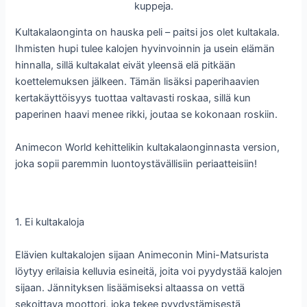
kuppeja.
Kultakalaonginta on hauska peli – paitsi jos olet kultakala.
Ihmisten hupi tulee kalojen hyvinvoinnin ja usein elämän
hinnalla, sillä kultakalat eivät yleensä elä pitkään
koettelemuksen jälkeen. Tämän lisäksi paperihaavien
kertakäyttöisyys tuottaa valtavasti roskaa, sillä kun
paperinen haavi menee rikki, joutaa se kokonaan roskiin.
Animecon World kehittelikin kultakalaonginnasta version,
joka sopii paremmin luontoystävällisiin periaatteisiin!
1. Ei kultakaloja
Elävien kultakalojen sijaan Animeconin Mini-Matsurista
löytyy erilaisia kelluvia esineitä, joita voi pyydystää kalojen
sijaan. Jännityksen lisäämiseksi altaassa on vettä
sekoittava moottori, joka tekee pyydystämisestä