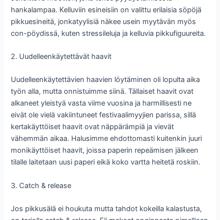
hankalampaa. Kelluviin esineisiin on valittu erilaisia söpöjä
pikkuesineitä, jonkatyylisiä näkee usein myytävän myös
con-pöydissä, kuten stressileluja ja kelluvia pikkufiguureita.
2. Uudelleenkäytettävät haavit
Uudelleenkäytettävien haavien löytäminen oli lopulta aika
työn alla, mutta onnistuimme siinä. Tällaiset haavit ovat
alkaneet yleistyä vasta viime vuosina ja harmillisesti ne
eivät ole vielä vakiintuneet festivaalimyyjien parissa, sillä
kertakäyttöiset haavit ovat näppärämpiä ja vievät
vähemmän aikaa. Halusimme ehdottomasti kuitenkin juuri
monikäyttöiset haavit, joissa paperin repeämisen jälkeen
tilalle laitetaan uusi paperi eikä koko vartta heitetä roskiin.
3. Catch & release
Jos pikkusälä ei houkuta mutta tahdot kokeilla kalastusta,