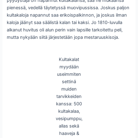
pyydystäjä on napannut kultakalansa, saa ne mukaansa
pienessä, vedellä täytetyssä muovipussissa. Joskus paljon
kultakaloja napannut saa erikoispalkinnon, ja joskus ilman
kaloja jäänyt saa säälistä kalan tai kaksi. Jo 1810-luvulla
alkanut huvitus oli alun perin vain lapsille tarkoitettu peli,
mutta nykyään siitä järjestetään jopa mestaruuskisoja.
Kultakalat
myydään
useimmiten
settinä
muiden
tarvikkeiden
kanssa: 500
kultakalaa,
vesipumppu,
allas sekä
haaveja &