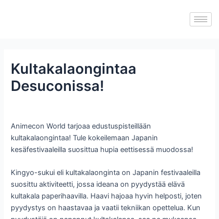
Skip
to
content
Kultakalaongintaa
Desuconissa!
Animecon World tarjoaa edustuspisteillään
kultakalaongintaa! Tule kokeilemaan Japanin
kesäfestivaaleilla suosittua hupia eettisessä muodossa!
Kingyo-sukui eli kultakalaonginta on Japanin festivaaleilla
suosittu aktiviteetti, jossa ideana on pyydystää elävä
kultakala paperihaavilla. Haavi hajoaa hyvin helposti, joten
pyydystys on haastavaa ja vaatii tekniikan opettelua. Kun