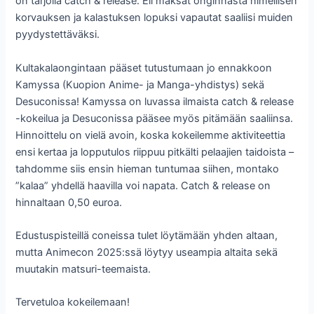
on tarjolla catch & release. Eli maksat onginnasta nimellisen
korvauksen ja kalastuksen lopuksi vapautat saaliisi muiden
pyydystettäväksi.
Kultakalaongintaan pääset tutustumaan jo ennakkoon
Kamyssa (Kuopion Anime- ja Manga-yhdistys) sekä
Desuconissa! Kamyssa on luvassa ilmaista catch & release
-kokeilua ja Desuconissa pääsee myös pitämään saaliinsa.
Hinnoittelu on vielä avoin, koska kokeilemme aktiviteettia
ensi kertaa ja lopputulos riippuu pitkälti pelaajien taidoista –
tahdomme siis ensin hieman tuntumaa siihen, montako
”kalaa” yhdellä haavilla voi napata. Catch & release on
hinnaltaan 0,50 euroa.
Edustuspisteillä coneissa tulet löytämään yhden altaan,
mutta Animecon 2025:ssä löytyy useampia altaita sekä
muutakin matsuri-teemaista.
Tervetuloa kokeilemaan!