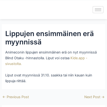
Skip
to
content
Lippujen ensimmäinen erä
myynnissä
Animeconin lippujen ensimmäinen erä on nyt myynnissä
Blind Otaku -hinnastolla. Liput voi ostaa
Kide.app -
sivustolta.
Liput ovat myynnissä 31.10. saakka tai niin kauan kuin
lippuja riittää.
←
Previous Post
Next Post
→