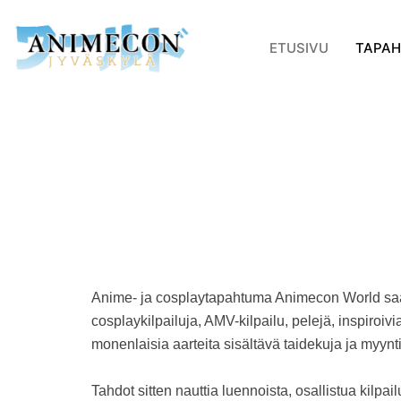
Skip
to
ETUSIVU
TAPA
content
Anime- ja cosplaytapahtuma Animecon World s
cosplaykilpailuja, AMV-kilpailu, pelejä, inspiroiv
monenlaisia aarteita sisältävä taidekuja ja myynti
Tahdot sitten nauttia luennoista, osallistua kilpail