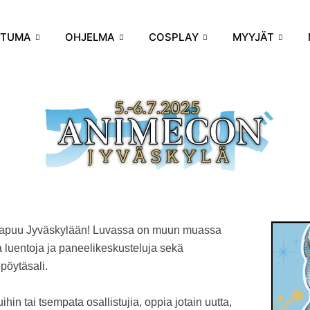
HTUMA
OHJELMA
COSPLAY
MYYJÄT
aapuu Jyväskylään! Luvassa on muun muassa
ia luentoja ja paneelikeskusteluja sekä
pöytäsali.
uihin tai tsempata osallistujia, oppia jotain uutta,