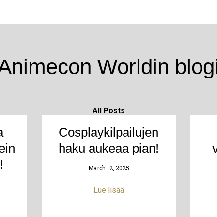
Animecon Worldin blog
All Posts
a
Cosplaykilpailujen
P
P
P
P
P
ein
haku aukeaa pian!
a
a
a
a
a
!
g
g
g
g
g
March 12, 2025
e
e
e
e
e
Lue lisää