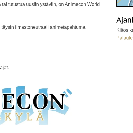
tai tutustua uusiin ystäviin, on Animecon World
Ajan
äysin ilmastoneutraali animetapahtuma.
Kiitos k
Palaute
ajat.