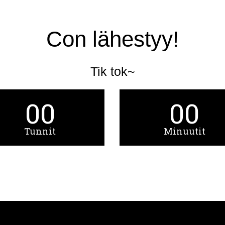
Con lähestyy!
Tik tok~
00
00
Tunnit
Minuutit