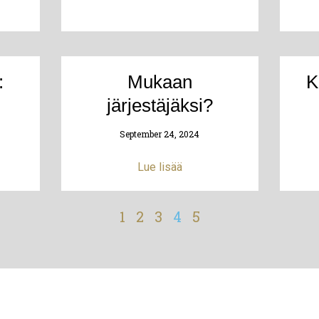
:
Mukaan
K
!
järjestäjäksi?
September 24, 2024
Lue lisää
1
2
3
4
5