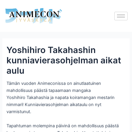
Skip
to
content
Yoshihiro Takahashin
kunniavierasohjelman aikat
aulu
Tämän vuoden Animeconissa on ainutlaatuinen
mahdollisuus päästä tapaamaan mangaka
Yoshihiro Takahashia ja napata koiramangan mestarin
nimmari! Kunniavierasohjelman aikataulu on nyt
varmistunut.
Tapahtuman molempina päivinä on mahdollisuus päästä