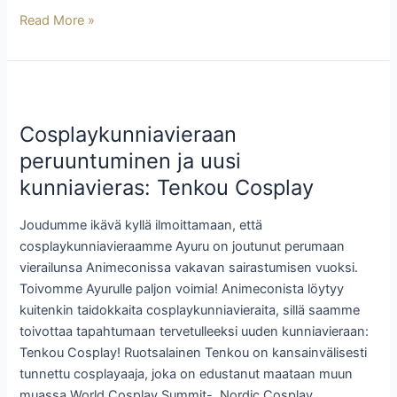
Read More »
Cosplaykunniavieraan
peruuntuminen
Cosplaykunniavieraan
ja
uusi
peruuntuminen ja uusi
kunniavieras:
kunniavieras: Tenkou Cosplay
Tenkou
Cosplay
Joudumme ikävä kyllä ilmoittamaan, että
cosplaykunniavieraamme Ayuru on joutunut perumaan
vierailunsa Animeconissa vakavan sairastumisen vuoksi.
Toivomme Ayurulle paljon voimia! Animeconista löytyy
kuitenkin taidokkaita cosplaykunniavieraita, sillä saamme
toivottaa tapahtumaan tervetulleeksi uuden kunniavieraan:
Tenkou Cosplay! Ruotsalainen Tenkou on kansainvälisesti
tunnettu cosplayaaja, joka on edustanut maataan muun
muassa World Cosplay Summit-, Nordic Cosplay