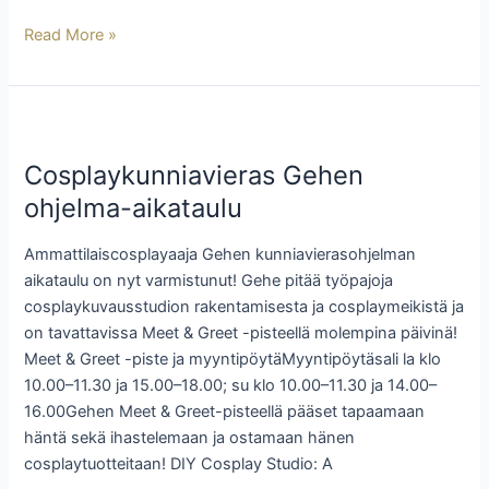
Read More »
Cosplaykunniavieras
Gehen
Cosplaykunniavieras Gehen
ohjelma-
aikataulu
ohjelma-aikataulu
Ammattilaiscosplayaaja Gehen kunniavierasohjelman
aikataulu on nyt varmistunut! Gehe pitää työpajoja
cosplaykuvausstudion rakentamisesta ja cosplaymeikistä ja
on tavattavissa Meet & Greet -pisteellä molempina päivinä!
Meet & Greet -piste ja myyntipöytäMyyntipöytäsali la klo
10.00–11.30 ja 15.00–18.00; su klo 10.00–11.30 ja 14.00–
16.00Gehen Meet & Greet-pisteellä pääset tapaamaan
häntä sekä ihastelemaan ja ostamaan hänen
cosplaytuotteitaan! DIY Cosplay Studio: A