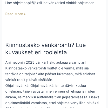
Hae ohjelmanpitäjäksiHae vänkäriksi Vinkki: ohjelmaan
Read More »
Kiinnostaako
vänkäröinti?
Kiinnostaako vänkäröinti? Lue
Lue
kuvaukset
kuvaukset eri rooleista
eri
rooleista
Animeconin 2025 vänkärihaku aukeaa aivan pian!
Kiinnostaako vänkäröinti muttet ole varma, millaisia
tehtäviä on tarjolla? Alta pääset lukemaan, mitä erilaiset
vänkäriroolit pitävät sisällään.
OhjelmavänkäriOhjelmavänkärien tehtäviin kuuluu
ohjelmanpitäjien avustaminen ennen ohjelmaa ja niiden
aikana, esimerkiksi auttamalla tilan järjestämisessä. Lisäksi
ohjelmavänkäri varmistaa, ettei ohjelma veny liian pitkäksi.