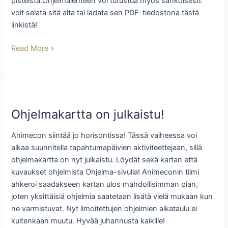
pisteistä.Ohjelmalehteen voi tutustua myös sähköisesti:
voit selata sitä alta tai ladata sen PDF-tiedostona tästä
linkistä!
Read More »
Ohjelmakartta
on
Ohjelmakartta on julkaistu!
julkaistu!
Animecon siintää jo horisontissa! Tässä vaiheessa voi
alkaa suunnitella tapahtumapäivien aktiviteettejaan, sillä
ohjelmakartta on nyt julkaistu. Löydät sekä kartan että
kuvaukset ohjelmista Ohjelma-sivulla! Animeconin tiimi
ahkeroi saadakseen kartan ulos mahdollisimman pian,
joten yksittäisiä ohjelmia saatetaan lisätä vielä mukaan kun
ne varmistuvat. Nyt ilmoitettujen ohjelmien aikataulu ei
kuitenkaan muutu. Hyvää juhannusta kaikille!