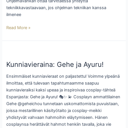
Ohjelmavänkäri ottaa tarvittaessa yhteyttä
tekniikkavastaavaan, jos ohjelman tekniikan kanssa
ilmenee
Read More »
Kunniavieraina:
Gehe
Kunniavieraina: Gehe ja Ayuru!
ja
Ayuru!
Ensimmäiset kunniavieraat on paljastettu! Voimme ylpeänä
ilmoittaa, että tulevaan tapahtumaamme saapuu
kunniavieraiksi kaksi upeaa ja inspiroivaa cosplay-tähteä
Espanjasta: Gehe ja Ayuru! 🎭✨ 💫 Cosplayn ammattilainen
Gehe @geheichou tunnetaan uskomattomista puvuistaan,
joissa mestarillinen käsityötaito ja cosplay-meikki
yhdistyvät vahvaan hahmoihin eläytymiseen. Hänen
cosplaynsa herättävät hahmot henkiin tavalla, joka vie