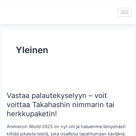
Skip
to
content
Yleinen
Vastaa
palautekyselyyn
Vastaa palautekyselyyn – voit
–
voit
voittaa Takahashin nimmarin tai
voittaa
herkkupaketin!
Takahashin
nimmarin
Animecon World 2025 on nyt ohi ja haluamme lämpimästi
tai
kiittää jokaista teistä, joka osallistui tapahtumaan kävijänä,