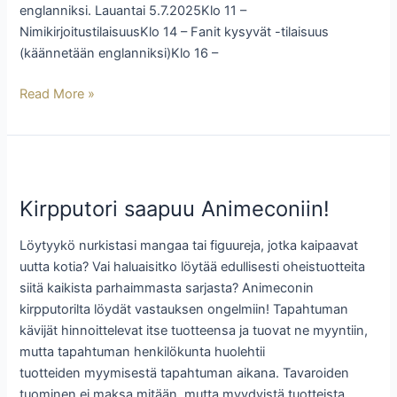
englanniksi. Lauantai 5.7.2025Klo 11 –
NimikirjoitustilaisuusKlo 14 – Fanit kysyvät -tilaisuus
(käännetään englanniksi)Klo 16 –
Read More »
Kirpputori
saapuu
Kirpputori saapuu Animeconiin!
Animeconiin!
Löytyykö nurkistasi mangaa tai figuureja, jotka kaipaavat
uutta kotia? Vai haluaisitko löytää edullisesti oheistuotteita
siitä kaikista parhaimmasta sarjasta? Animeconin
kirpputorilta löydät vastauksen ongelmiin! Tapahtuman
kävijät hinnoittelevat itse tuotteensa ja tuovat ne myyntiin,
mutta tapahtuman henkilökunta huolehtii
tuotteiden myymisestä tapahtuman aikana. Tavaroiden
tuominen ei maksa mitään, mutta myydyistä tuotteista