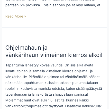
peritään 5% provikka. Toisin sanoen jos et myy mitään, et
Read More »
Ohjelmahaun
ja
Ohjelmahaun ja
vänkärihaun viimeinen
kierros
vänkärihaun viimeinen kierros alkoi!
alkoi!
Tapahtuma lähestyy kovaa vauhtia! On siis aika avata
luvattu toinen ja samalla viimeinen kierros ohjelma- ja
vänkärihaulle. Pitämällä ohjelmaa tai vänkäröimällä pääset
näkemään tapahtuman kulissien takaa – puhumattakaan
rooleihin kuuluvista monista eduista, kuten sisäänpääsystä
tapahtumaan ja lahjakortista shoppailuun conissa!
Molemmat haut ovat auki 1.6. asti tai kunnes kaikki
vänkäriroolit/ohjelmaslotit täyttyvät. Lisätietoa hakusivuilla: