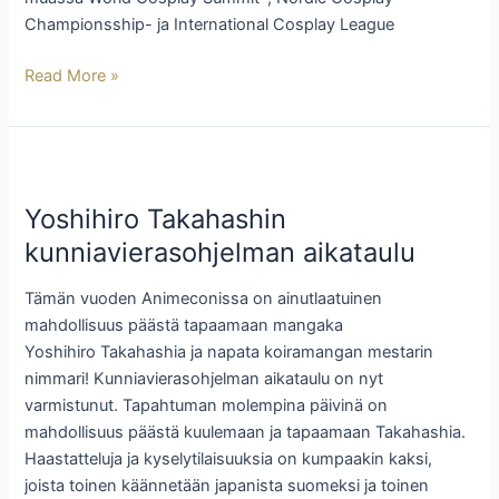
Championsship- ja International Cosplay League
Read More »
Yoshihiro
Takahashin
Yoshihiro Takahashin
kunniavierasohjelman aikataulu
kunniavierasohjelman aikataulu
Tämän vuoden Animeconissa on ainutlaatuinen
mahdollisuus päästä tapaamaan mangaka
Yoshihiro Takahashia ja napata koiramangan mestarin
nimmari! Kunniavierasohjelman aikataulu on nyt
varmistunut. Tapahtuman molempina päivinä on
mahdollisuus päästä kuulemaan ja tapaamaan Takahashia.
Haastatteluja ja kyselytilaisuuksia on kumpaakin kaksi,
joista toinen käännetään japanista suomeksi ja toinen