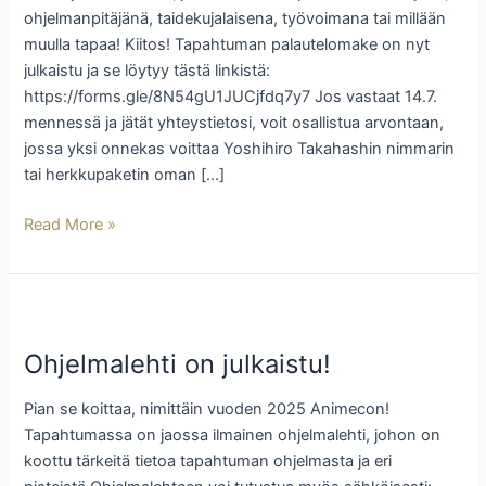
herkkupaketin!
ohjelmanpitäjänä, taidekujalaisena, työvoimana tai millään
muulla tapaa! Kiitos! Tapahtuman palautelomake on nyt
julkaistu ja se löytyy tästä linkistä:
https://forms.gle/8N54gU1JUCjfdq7y7 Jos vastaat 14.7.
mennessä ja jätät yhteystietosi, voit osallistua arvontaan,
jossa yksi onnekas voittaa Yoshihiro Takahashin nimmarin
tai herkkupaketin oman […]
Read More »
Ohjelmalehti
on
Ohjelmalehti on julkaistu!
julkaistu!
Pian se koittaa, nimittäin vuoden 2025 Animecon!
Tapahtumassa on jaossa ilmainen ohjelmalehti, johon on
koottu tärkeitä tietoa tapahtuman ohjelmasta ja eri